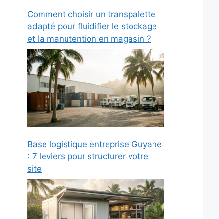
Comment choisir un transpalette
adapté pour fluidifier le stockage
et la manutention en magasin ?
Base logistique entreprise Guyane
: 7 leviers pour structurer votre
site