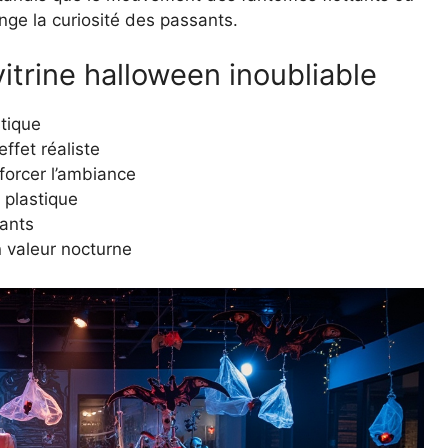
onge la curiosité des passants.
itrine halloween inoubliable
stique
ffet réaliste
forcer l’ambiance
 plastique
mants
 valeur nocturne