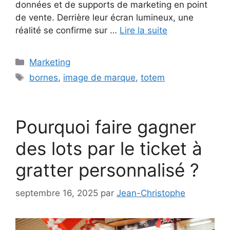
données et de supports de marketing en point
de vente. Derrière leur écran lumineux, une
réalité se confirme sur …
Lire la suite
Catégories
Marketing
Étiquettes
bornes
,
image de marque
,
totem
Pourquoi faire gagner
des lots par le ticket à
gratter personnalisé ?
septembre 16, 2025
par
Jean-Christophe