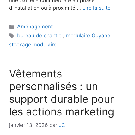
une parcelle commerciale en phase
d’installation ou à proximité …
Lire la suite
Catégories
Aménagement
Étiquettes
bureau de chantier
,
modulaire Guyane
,
stockage modulaire
Vêtements
personnalisés : un
support durable pour
les actions marketing
janvier 13, 2026
par
JC