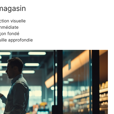
 magasin
tion visuelle
immédiate
pçon fondé
ille approfondie