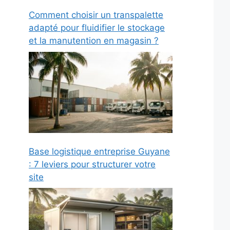
Comment choisir un transpalette
adapté pour fluidifier le stockage
et la manutention en magasin ?
Base logistique entreprise Guyane
: 7 leviers pour structurer votre
site