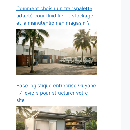
Comment choisir un transpalette
adapté pour fluidifier le stockage
et la manutention en magasin ?
Base logistique entreprise Guyane
: 7 leviers pour structurer votre
site