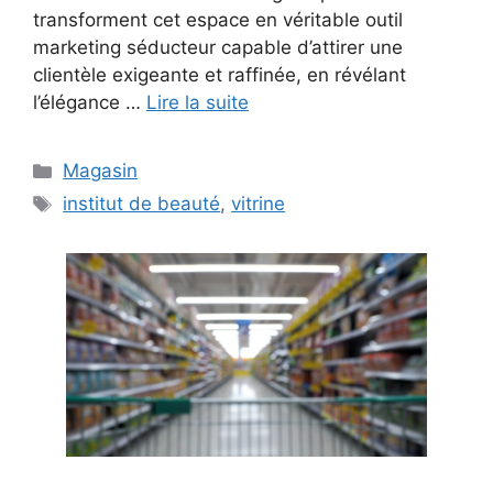
transforment cet espace en véritable outil
marketing séducteur capable d’attirer une
clientèle exigeante et raffinée, en révélant
l’élégance …
Lire la suite
Catégories
Magasin
Étiquettes
institut de beauté
,
vitrine