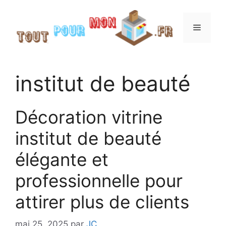
Aller
au
Menu
contenu
institut de beauté
Décoration vitrine
institut de beauté
élégante et
professionnelle pour
attirer plus de clients
mai 25, 2025
par
JC