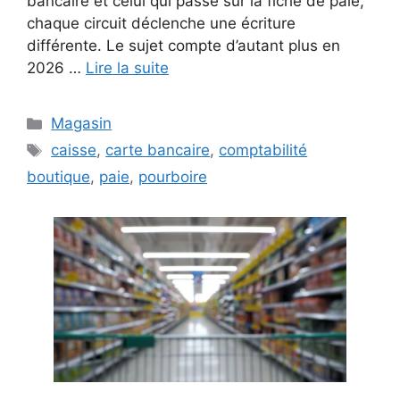
bancaire et celui qui passe sur la fiche de paie,
chaque circuit déclenche une écriture
différente. Le sujet compte d’autant plus en
2026 …
Lire la suite
Catégories
Magasin
Étiquettes
caisse
,
carte bancaire
,
comptabilité
boutique
,
paie
,
pourboire